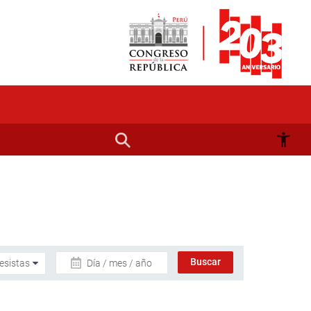
Día / mes / año