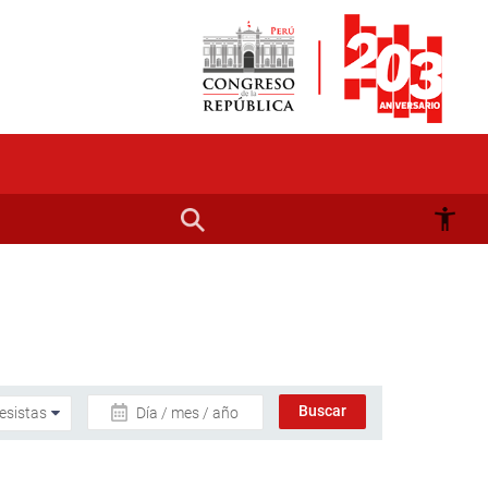
Día / mes / año