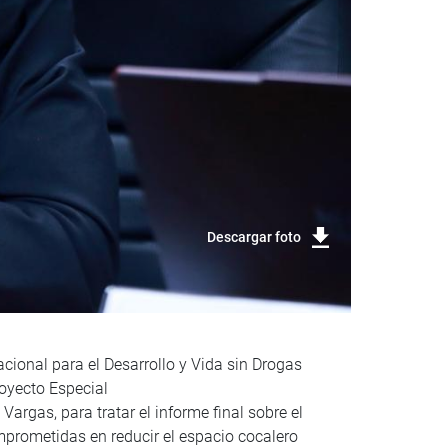
Descargar foto
cional para el Desarrollo y Vida sin Drogas
royecto Especial
argas, para tratar el informe final sobre el
Comprometidas en reducir el espacio cocalero