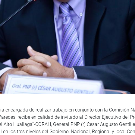
ria encargada de realizar trabajo en conjunto con la Comisión Na
aredes, recibe en calidad de invitado al Director Ejecutivo del P
el Alto Huallaga”-CORAH, General PNP (r) Cesar Augusto Gentille V
ial en los tres niveles del Gobierno, Nacional, Regional y local 