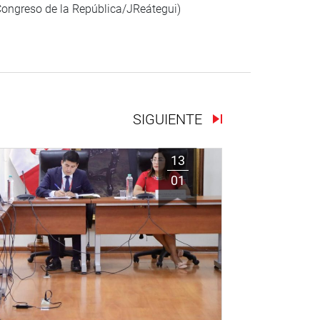
(Congreso de la República/JReátegui)
SIGUIENTE
13
01