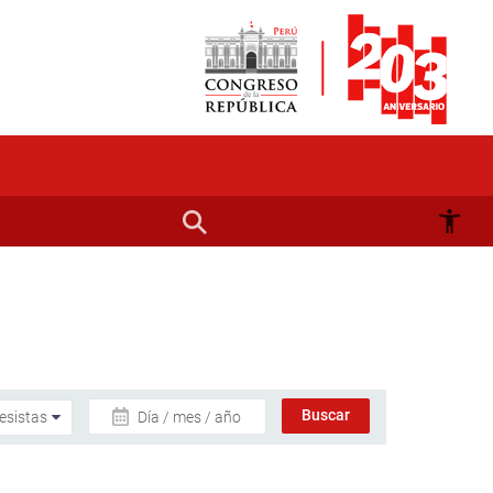
Día / mes / año