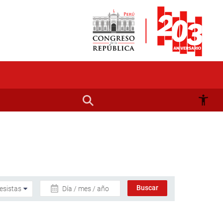
Día / mes / año