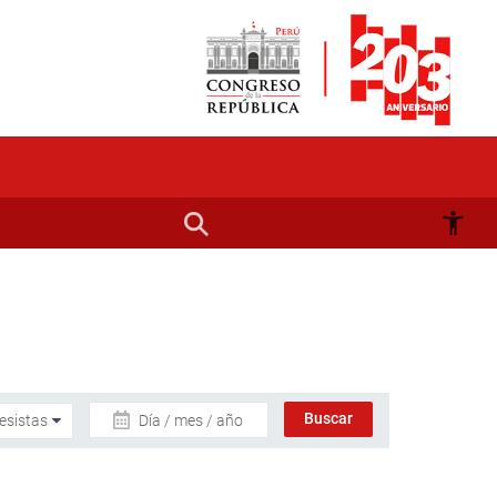
Día / mes / año