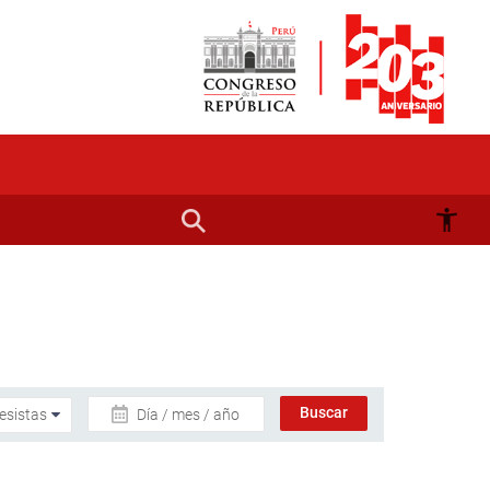
Día / mes / año