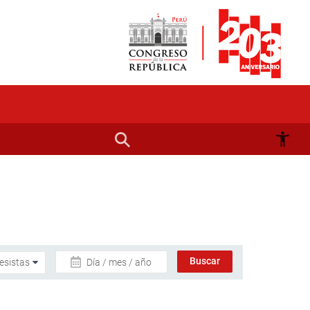
Día / mes / año