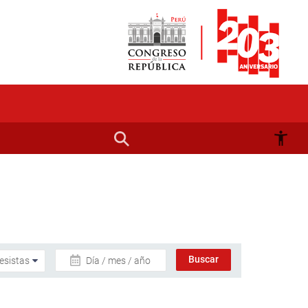
Día / mes / año