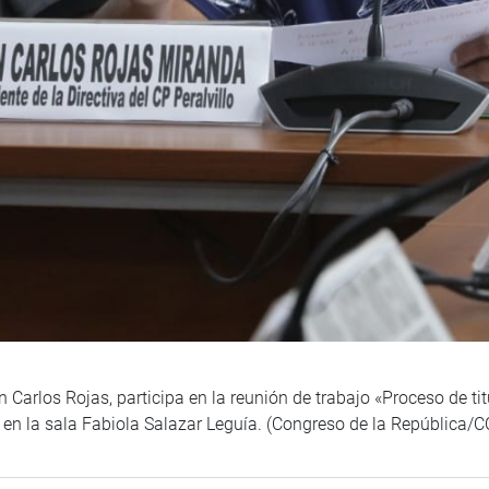
an Carlos Rojas, participa en la reunión de trabajo «Proceso de t
» en la sala Fabiola Salazar Leguía. (Congreso de la República/C