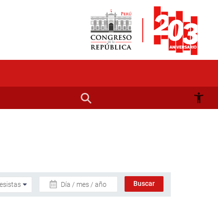
Día / mes / año