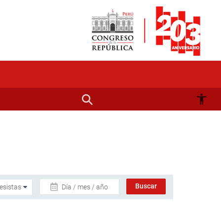
Día / mes / año