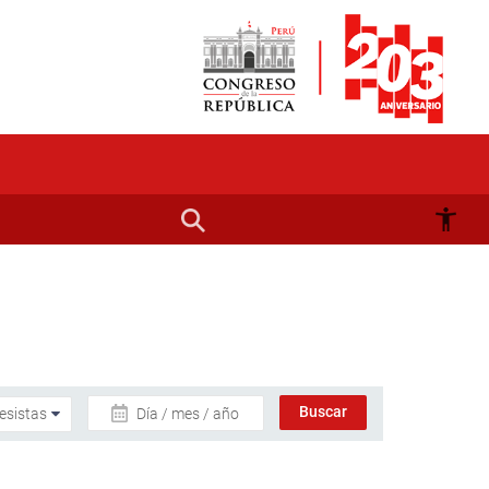
Día / mes / año