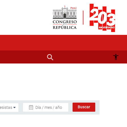
Día / mes / año