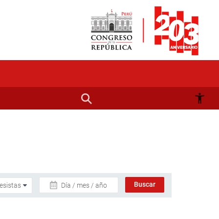
Día / mes / año