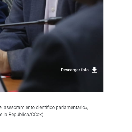
Descargar foto
el asesoramiento científico parlamentario»,
de la República/CCox)