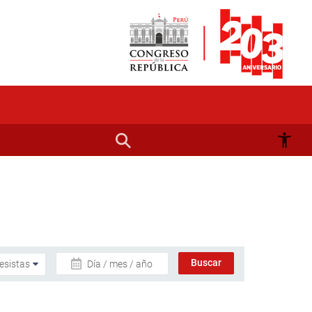
Día / mes / año