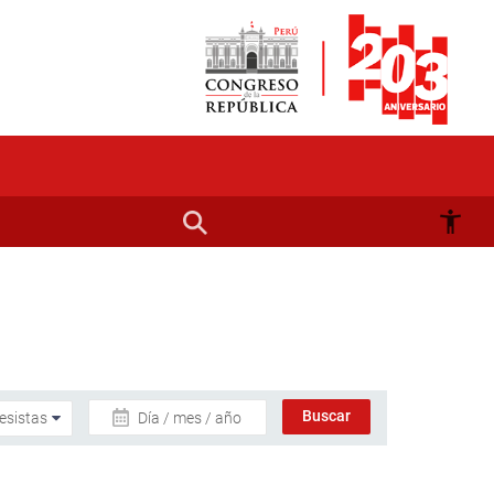
Día / mes / año