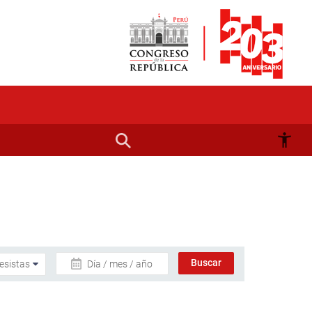
Día / mes / año