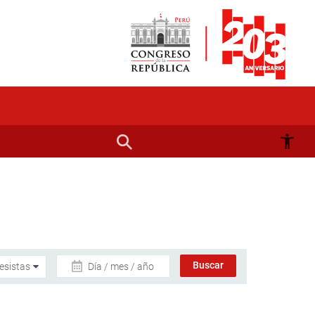
Día / mes / año