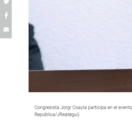
Congresista Jorgr Coayla participa en el even
República/JReátegui)