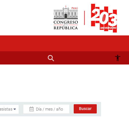
Día / mes / año