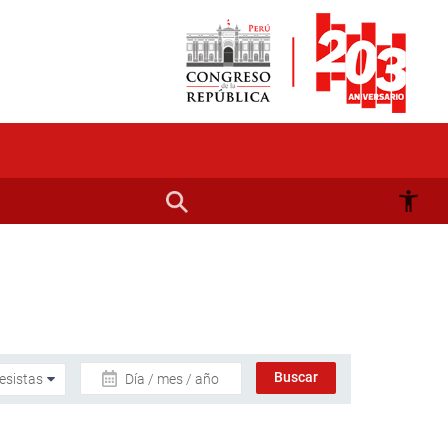
Día / mes / año