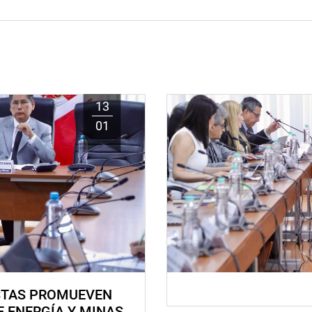
13
01
STAS PROMUEVEN
E ENERGÍA Y MINAS