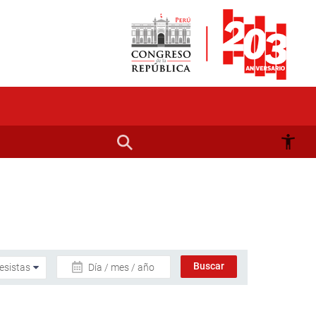
Día / mes / año