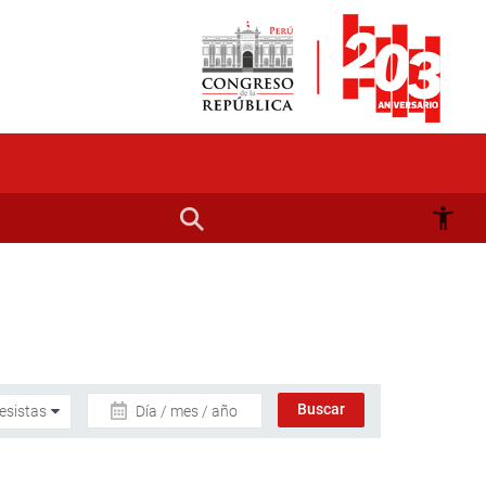
Día / mes / año