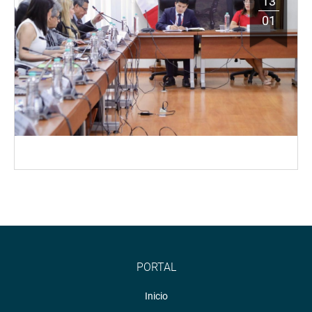
13
01
PORTAL
Inicio