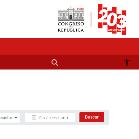
Día / mes / año