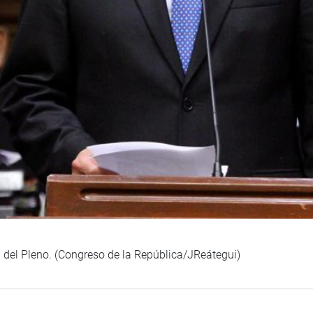
n del Pleno. (Congreso de la República/JReátegui)