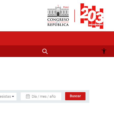
Día / mes / año