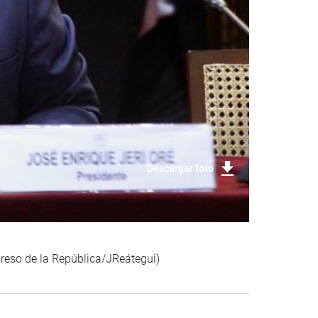
Descargar foto
greso de la República/JReátegui)