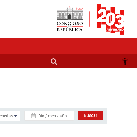
Día / mes / año