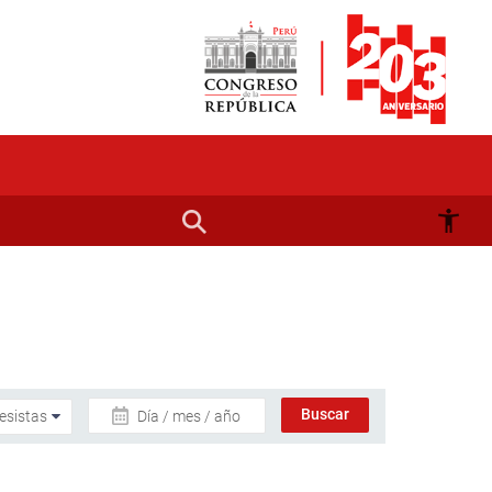
Día / mes / año