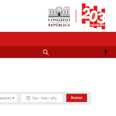
Día / mes / año