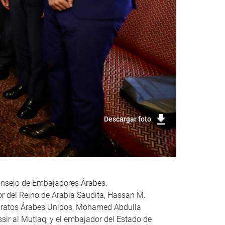
Descargar foto
 Consejo de Embajadores Árabes.
or del Reino de Arabia Saudita, Hassan M.
miratos Árabes Unidos, Mohamed Abdulla
ir al Mutlaq, y el embajador del Estado de