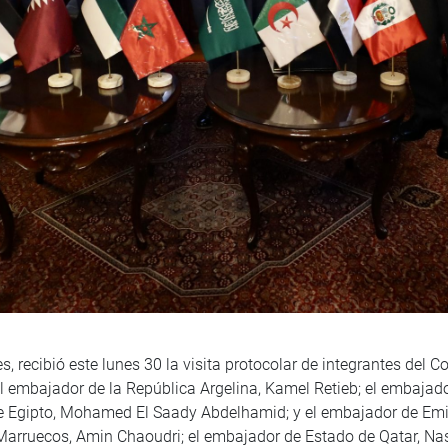
s, recibió este lunes 30 la visita protocolar de integrantes del
 el embajador de la República Argelina, Kamel Retieb; el embajad
 de Egipto, Mohamed El Saady Abdelhamid; y el embajador de E
arruecos, Amin Chaoudri; el embajador de Estado de Qatar, Nass