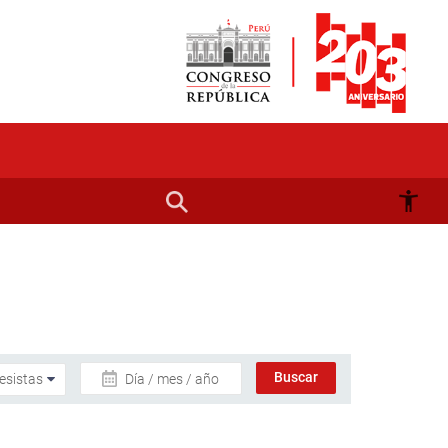
Día / mes / año