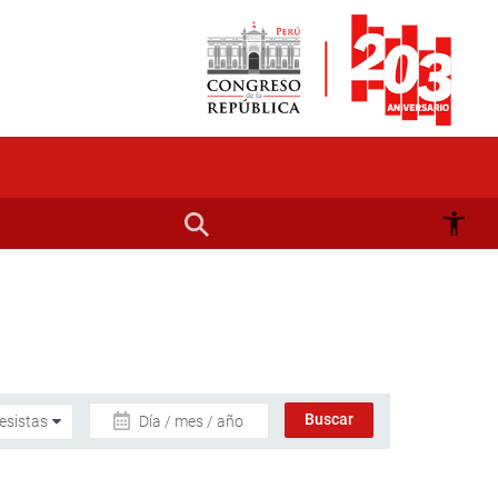
Día / mes / año