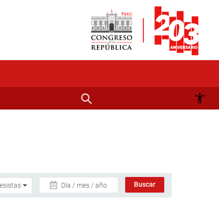
Día / mes / año