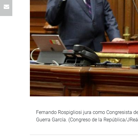
Fernando Rospigliosi jura como Congresista de
Guerra García. (Congreso de la República/JReá