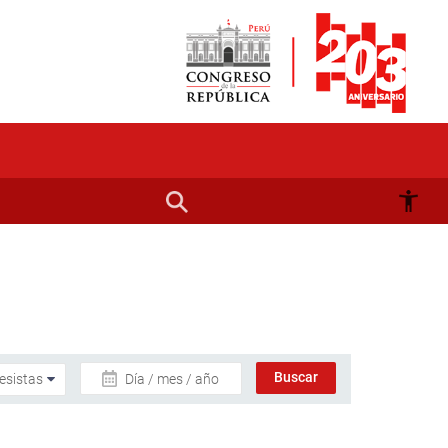
Día / mes / año