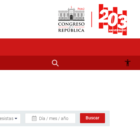
Día / mes / año