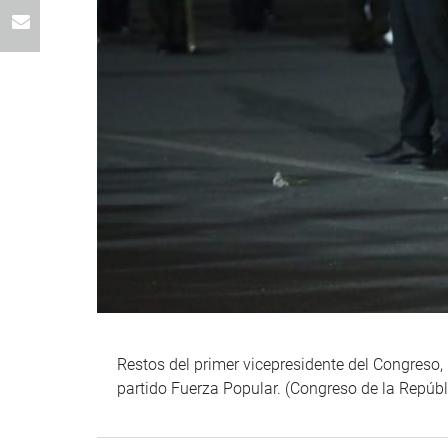
Restos del primer vicepresidente del Congreso,
partido Fuerza Popular. (Congreso de la Repú