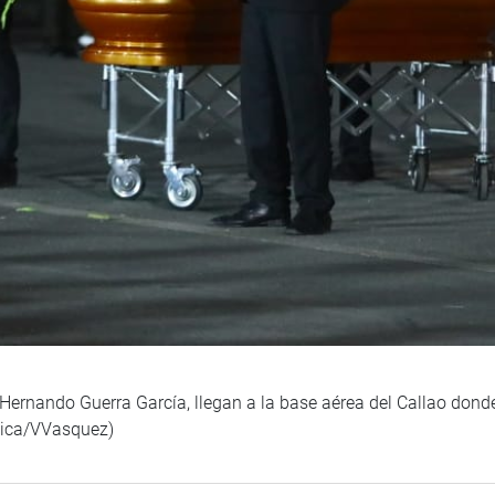
 Hernando Guerra García, llegan a la base aérea del Callao dond
blica/VVasquez)