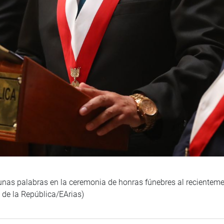
 unas palabras en la ceremonia de honras fúnebres al recientemen
 de la República/EArias)