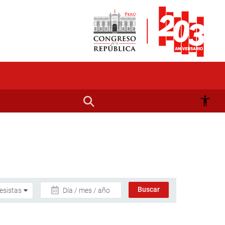
Día / mes / año