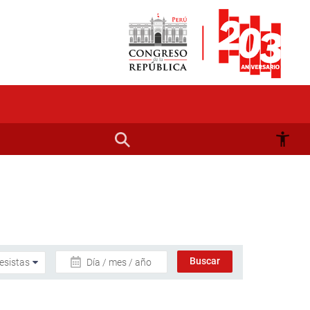
Día / mes / año