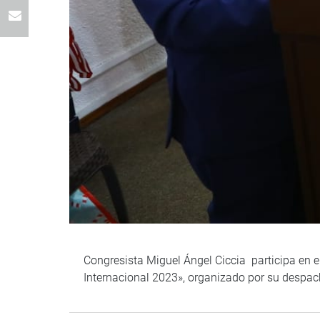
Congresista Miguel Ángel Ciccia participa en e
Internacional 2023», organizado por su despa