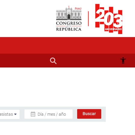
Día / mes / año