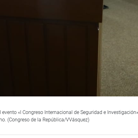
l evento «I Congreso Internacional de Seguridad e Investigació
cho. (Congreso de la República/VVásquez)