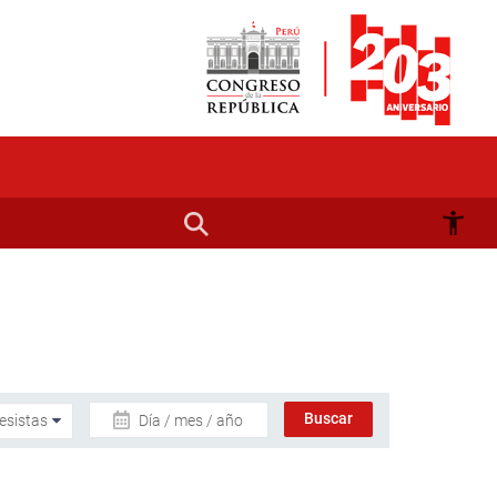
Día / mes / año