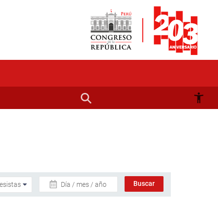
Día / mes / año