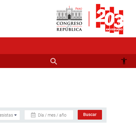
Día / mes / año