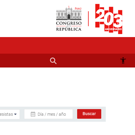
Día / mes / año