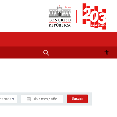
Día / mes / año