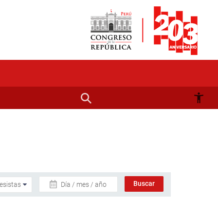
Día / mes / año