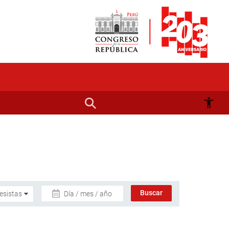
Día / mes / año