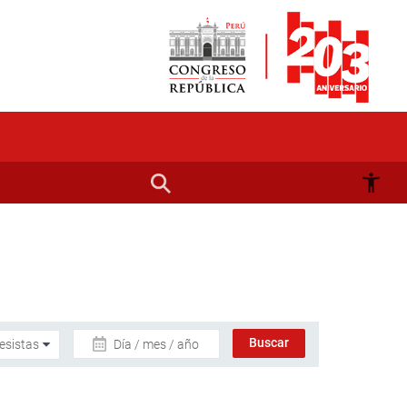
Día / mes / año