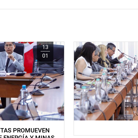
13
01
STAS PROMUEVEN
E ENERGÍA Y MINAS