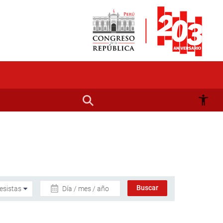
Día / mes / año