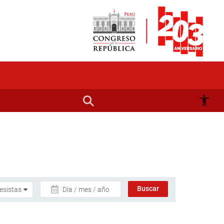
Día / mes / año