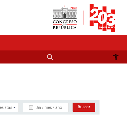
Día / mes / año