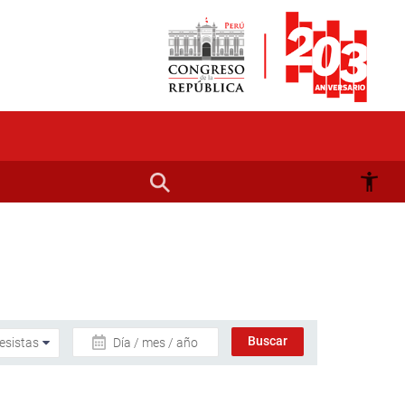
Día / mes / año