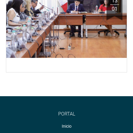
13
01
PORTAL
Inicio