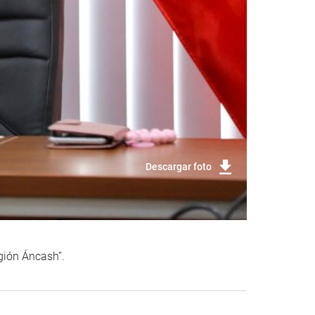
Descargar foto
egión Áncash”.