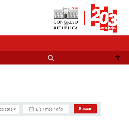
Día / mes / año