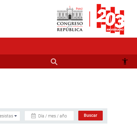
Día / mes / año