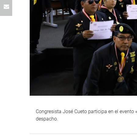
Congresista José Cueto participa en el evento
despacho.